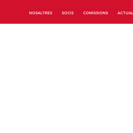
NOSALTRES
SOCIS
COMISSIONS
ACTUAL
Sobre nosaltres
Òrgans de Govern
Òrgans Consultius
Estructura Executiva
Institut d’Estudis Estrat
Societat Barcelonesa d’
Econòmics i Socials
Organitzacions territori
Organitzacions sectoria
Coneix més