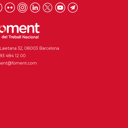
 Laietana 32, 08003 Barcelona
. 93 484 12 00
ment@foment.com