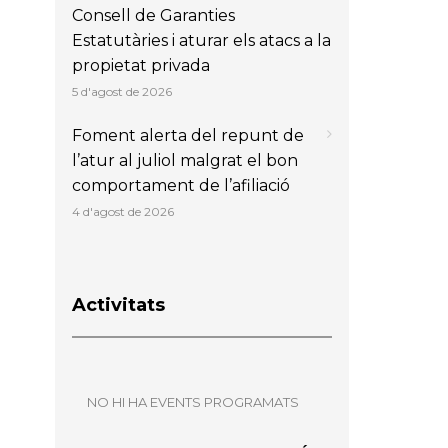
Consell de Garanties
Estatutàries i aturar els atacs a la
propietat privada
5 d'agost de 2026
Foment alerta del repunt de
l’atur al juliol malgrat el bon
comportament de l’afiliació
4 d'agost de 2026
Activitats
NO HI HA EVENTS PROGRAMATS