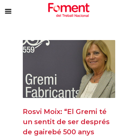
Rosvi Moix: “El Gremi té
un sentit de ser després
de gairebé 500 anys