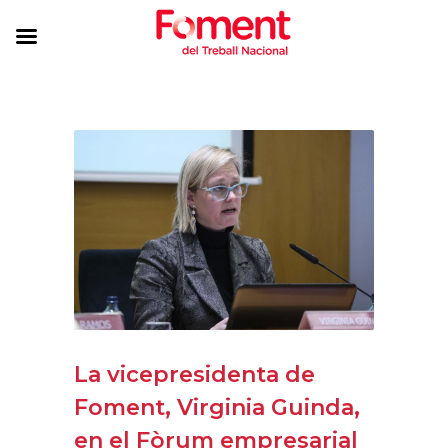
La vicepresidenta de
Foment, Virginia Guinda,
en el Fòrum empresarial