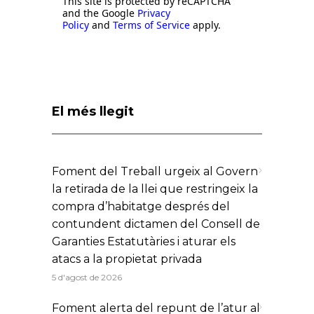
This site is protected by reCAPTCHA
and the Google
Privacy
Policy
and
Terms of Service
apply.
El més llegit
Foment del Treball urgeix al Govern
la retirada de la llei que restringeix la
compra d’habitatge després del
contundent dictamen del Consell de
Garanties Estatutàries i aturar els
atacs a la propietat privada
5 d'agost de 2026
Foment alerta del repunt de l’atur al