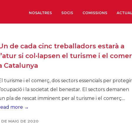
NOSALTRES
SOCIS
COMISSIONS
ACTUAL
Sobre nosaltres
Un de cada cinc treballadors estarà a
Òrgans de Govern
l’atur si col·lapsen el turisme i el come
Òrgans Consultius
a Catalunya
Estructura Executiva
Institut d’Estudis Estrat
El turisme i el comerç, dos sectors essencials per protegir
Societat Barcelonesa d’
l’ocupació i la societat del benestar. El sectors demanen
Econòmics i Socials
un pla de rescat imminent per al turisme i el comerç....
Organitzacions territori
read more →
Organitzacions sectoria
1 DE MAIG DE 2020
Coneix més