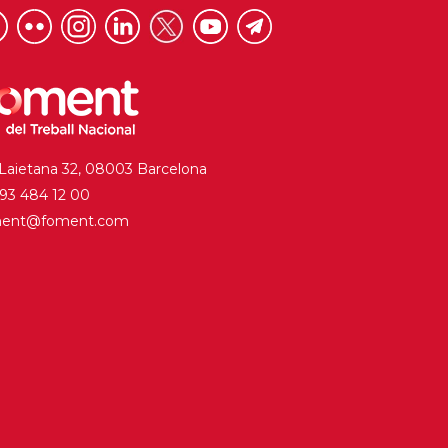
 Laietana 32, 08003 Barcelona
. 93 484 12 00
ment@foment.com