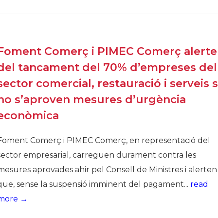
Història
Galeria de Presidents
Biblioteca Arxiu
Foment Comerç i PIMEC Comerç alert
Seu Social
del tancament del 70% d’empreses del
sector comercial, restauració i serveis s
no s’aproven mesures d’urgència
econòmica
Foment Comerç i PIMEC Comerç, en representació del
sector empresarial, carreguen durament contra les
mesures aprovades ahir pel Consell de Ministres i alerten
que, sense la suspensió imminent del pagament...
read
more →