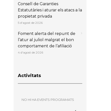
Consell de Garanties
Estatutàries i aturar els atacs a la
propietat privada
5 d'agost de 2026
Foment alerta del repunt de
l’atur al juliol malgrat el bon
comportament de l’afiliació
4 d'agost de 2026
Activitats
NO HI HA EVENTS PROGRAMATS