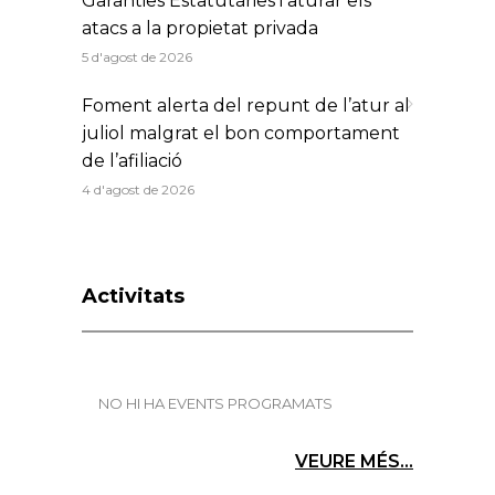
Garanties Estatutàries i aturar els
atacs a la propietat privada
5 d'agost de 2026
Foment alerta del repunt de l’atur al
juliol malgrat el bon comportament
de l’afiliació
4 d'agost de 2026
Activitats
NO HI HA EVENTS PROGRAMATS
VEURE MÉS...