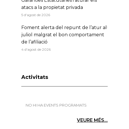
Garanties Estatutàries i aturar els
atacs a la propietat privada
5 d'agost de 2026
Foment alerta del repunt de l’atur al
juliol malgrat el bon comportament
de l’afiliació
4 d'agost de 2026
Activitats
NO HI HA EVENTS PROGRAMATS
VEURE MÉS...