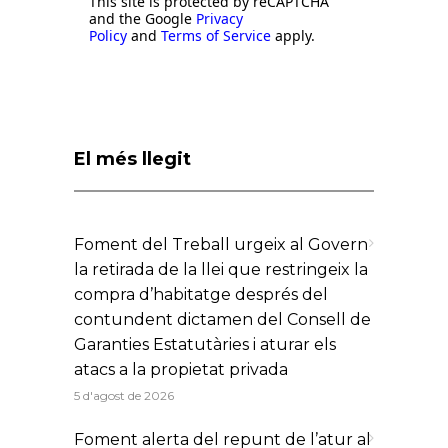
This site is protected by reCAPTCHA
and the Google
Privacy
Policy
and
Terms of Service
apply.
El més llegit
Foment del Treball urgeix al Govern
la retirada de la llei que restringeix la
compra d’habitatge després del
contundent dictamen del Consell de
Garanties Estatutàries i aturar els
atacs a la propietat privada
5 d'agost de 2026
Foment alerta del repunt de l’atur al