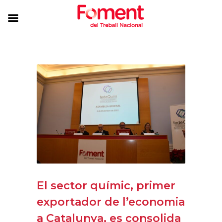
El sector químic, primer
exportador de l’economia
a Catalunya, es consolida