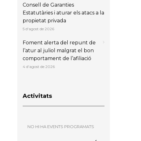
Consell de Garanties
Estatutàries i aturar els atacs a la
propietat privada
5 d'agost de 2026
Foment alerta del repunt de
l’atur al juliol malgrat el bon
comportament de l’afiliació
4 d'agost de 2026
Activitats
NO HI HA EVENTS PROGRAMATS