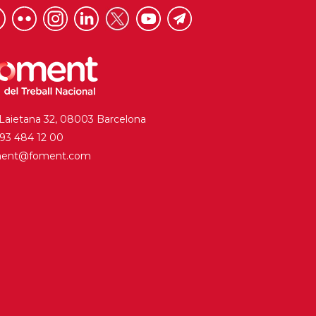
 Laietana 32, 08003 Barcelona
. 93 484 12 00
ment@foment.com