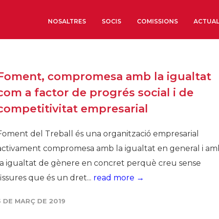
NOSALTRES
SOCIS
COMISSIONS
ACTUAL
Sobre nosaltres
Foment, compromesa amb la igualtat
Òrgans de Govern
com a factor de progrés social i de
Òrgans Consultius
competitivitat empresarial
Estructura Executiva
Institut d’Estudis Estrat
Foment del Treball és una organització empresarial
Societat Barcelonesa d’
activament compromesa amb la igualtat en general i am
Econòmics i Socials
la igualtat de gènere en concret perquè creu sense
Organitzacions territori
fissures que és un dret...
read more →
Organitzacions sectoria
5 DE MARÇ DE 2019
Coneix més