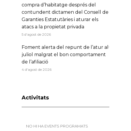
compra d’habitatge després del
contundent dictamen del Consell de
Garanties Estatutàries i aturar els
atacs a la propietat privada
5 d'agost de 2026
Foment alerta del repunt de l’atur al
juliol malgrat el bon comportament
de l’afiliació
4 d'agost de 2026
Activitats
NO HI HA EVENTS PROGRAMATS