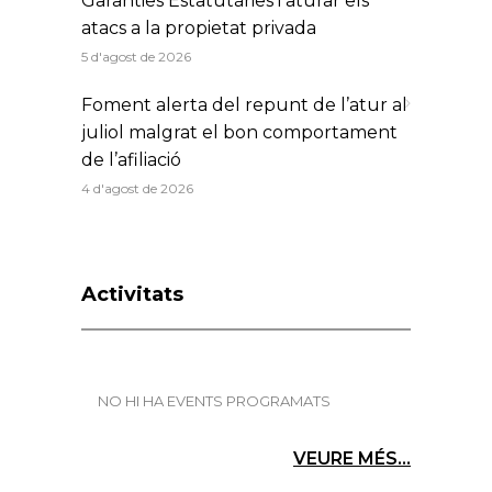
Garanties Estatutàries i aturar els
atacs a la propietat privada
5 d'agost de 2026
Foment alerta del repunt de l’atur al
juliol malgrat el bon comportament
de l’afiliació
4 d'agost de 2026
Activitats
NO HI HA EVENTS PROGRAMATS
VEURE MÉS...