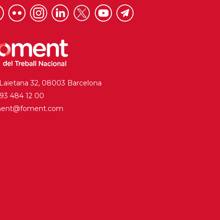
 Laietana 32, 08003 Barcelona
. 93 484 12 00
ment@foment.com