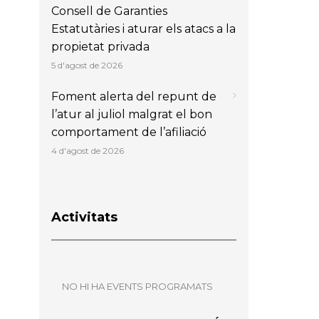
Consell de Garanties
Estatutàries i aturar els atacs a la
propietat privada
5 d'agost de 2026
Foment alerta del repunt de
l’atur al juliol malgrat el bon
comportament de l’afiliació
4 d'agost de 2026
Activitats
NO HI HA EVENTS PROGRAMATS