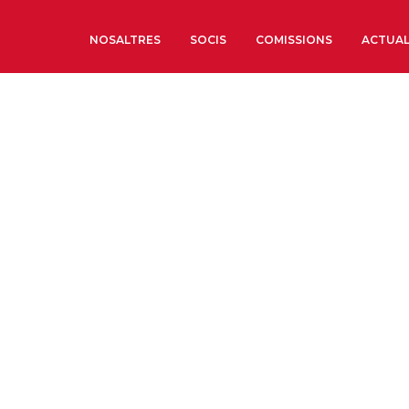
NOSALTRES
SOCIS
COMISSIONS
ACTUAL
Sobre nosaltres
Òrgans de Govern
Òrgans Consultius
Estructura Executiva
Institut d’Estudis Estrat
Societat Barcelonesa d’
Econòmics i Socials
Organitzacions territori
Organitzacions sectoria
Coneix més