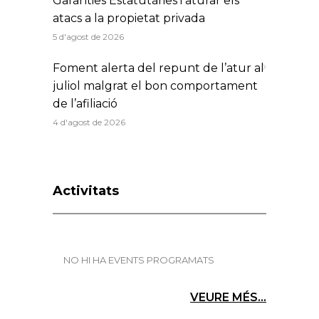
Garanties Estatutàries i aturar els
atacs a la propietat privada
5 d'agost de 2026
Foment alerta del repunt de l’atur al
juliol malgrat el bon comportament
de l’afiliació
4 d'agost de 2026
Activitats
NO HI HA EVENTS PROGRAMATS
VEURE MÉS...