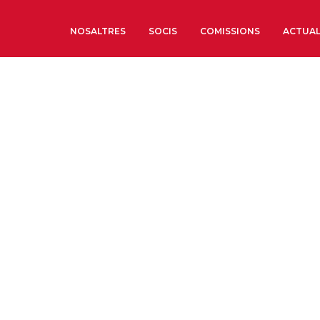
NOSALTRES
SOCIS
COMISSIONS
ACTUAL
Sobre nosaltres
Òrgans de Govern
Òrgans Consultius
Estructura Executiva
Institut d’Estudis Estrat
Societat Barcelonesa d’
Econòmics i Socials
Organitzacions territori
Organitzacions sectoria
Coneix més