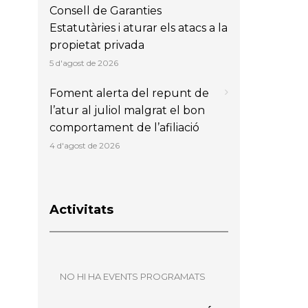
Consell de Garanties
Estatutàries i aturar els atacs a la
propietat privada
5 d'agost de 2026
Foment alerta del repunt de
l’atur al juliol malgrat el bon
comportament de l’afiliació
4 d'agost de 2026
Activitats
NO HI HA EVENTS PROGRAMATS