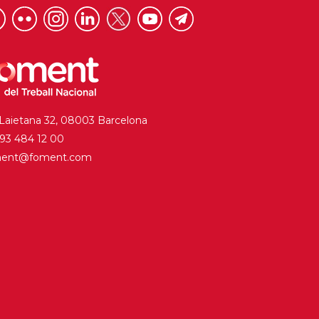
 Laietana 32, 08003 Barcelona
. 93 484 12 00
ment@foment.com