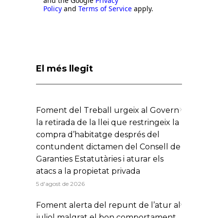
and the Google
Privacy
Policy
and
Terms of Service
apply.
El més llegit
Foment del Treball urgeix al Govern
la retirada de la llei que restringeix la
compra d’habitatge després del
contundent dictamen del Consell de
Garanties Estatutàries i aturar els
atacs a la propietat privada
5 d'agost de 2026
Foment alerta del repunt de l’atur al
juliol malgrat el bon comportament