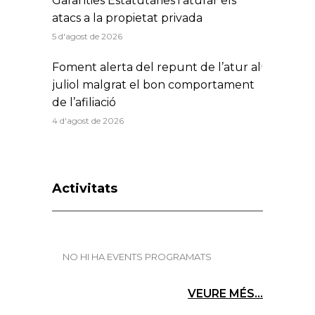
Garanties Estatutàries i aturar els
atacs a la propietat privada
5 d'agost de 2026
Foment alerta del repunt de l’atur al
juliol malgrat el bon comportament
de l’afiliació
4 d'agost de 2026
Activitats
NO HI HA EVENTS PROGRAMATS
VEURE MÉS...