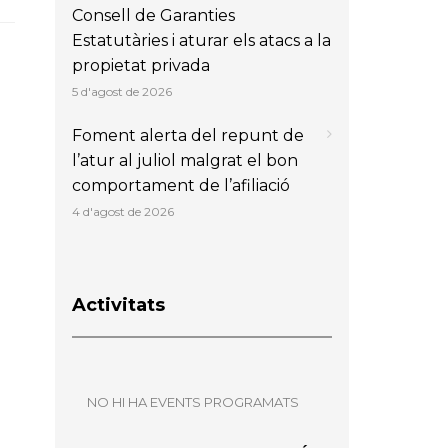
Consell de Garanties
Estatutàries i aturar els atacs a la
propietat privada
5 d'agost de 2026
Foment alerta del repunt de
l’atur al juliol malgrat el bon
comportament de l’afiliació
4 d'agost de 2026
Activitats
NO HI HA EVENTS PROGRAMATS