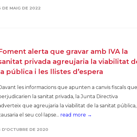
3 DE MAIG DE 2022
Història
Galeria de Presidents
Biblioteca Arxiu
Seu Social
Foment alerta que gravar amb IVA la
sanitat privada agreujaria la viabilitat d
la pública i les llistes d’espera
Davant les informacions que apunten a canvis fiscals qu
perjudicarien la sanitat privada, la Junta Directiva
adverteix que agreujaria la viabilitat de la sanitat pública,
causaria el seu col·lapse...
read more →
5 D'OCTUBRE DE 2020