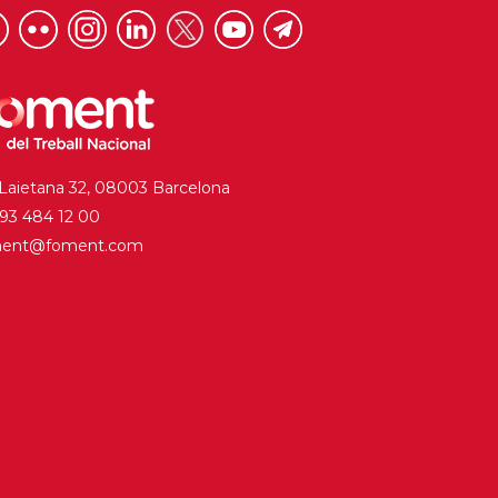
 Laietana 32, 08003 Barcelona
. 93 484 12 00
ment@foment.com