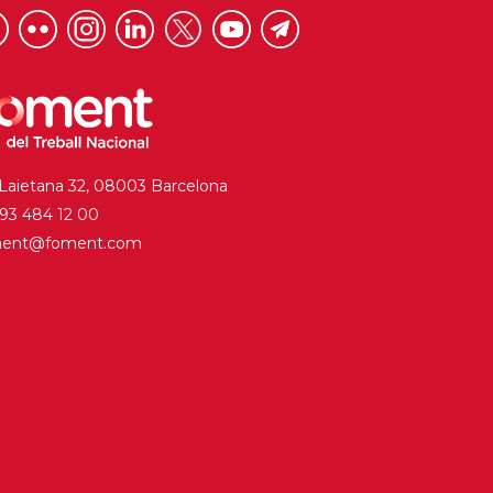
 Laietana 32, 08003 Barcelona
. 93 484 12 00
ment@foment.com