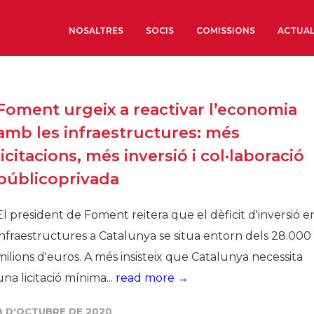
NOSALTRES
SOCIS
COMISSIONS
ACTUAL
Sobre nosaltres
Foment urgeix a reactivar l’economia
Òrgans de Govern
amb les infraestructures: més
Òrgans Consultius
licitacions, més inversió i col·laboració
Estructura Executiva
públicoprivada
Institut d’Estudis Estrat
Societat Barcelonesa d’
El president de Foment reitera que el dèficit d'inversió e
Econòmics i Socials
infraestructures a Catalunya se situa entorn dels 28.000
Organitzacions territori
milions d'euros. A més insisteix que Catalunya necessita
Organitzacions sectoria
una licitació mínima...
read more →
Coneix més
8 D'OCTUBRE DE 2020