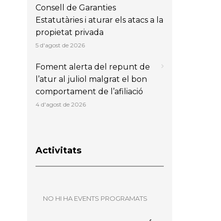
Consell de Garanties
Estatutàries i aturar els atacs a la
propietat privada
5 d'agost de 2026
Foment alerta del repunt de
l’atur al juliol malgrat el bon
comportament de l’afiliació
4 d'agost de 2026
Activitats
NO HI HA EVENTS PROGRAMATS