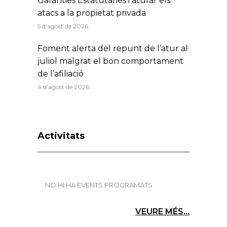
Garanties Estatutàries i aturar els
atacs a la propietat privada
5 d'agost de 2026
Foment alerta del repunt de l’atur al
juliol malgrat el bon comportament
de l’afiliació
4 d'agost de 2026
Activitats
NO HI HA EVENTS PROGRAMATS
VEURE MÉS...