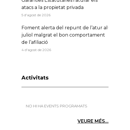
Garanties Estatutàries i aturar els
atacs a la propietat privada
5 d'agost de 2026
Foment alerta del repunt de l’atur al
juliol malgrat el bon comportament
de l’afiliació
4 d'agost de 2026
Activitats
NO HI HA EVENTS PROGRAMATS
VEURE MÉS...