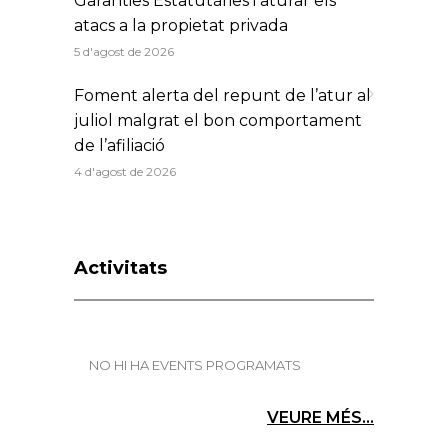
Garanties Estatutàries i aturar els
atacs a la propietat privada
5 d'agost de 2026
Foment alerta del repunt de l’atur al
juliol malgrat el bon comportament
de l’afiliació
4 d'agost de 2026
Activitats
NO HI HA EVENTS PROGRAMATS
VEURE MÉS...