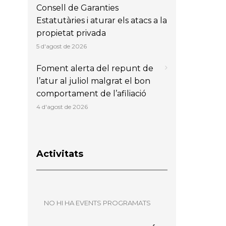
Consell de Garanties
Estatutàries i aturar els atacs a la
propietat privada
5 d'agost de 2026
Foment alerta del repunt de
l’atur al juliol malgrat el bon
comportament de l’afiliació
4 d'agost de 2026
Activitats
NO HI HA EVENTS PROGRAMATS