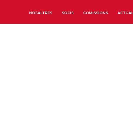
NOSALTRES
SOCIS
COMISSIONS
ACTUAL
Sobre nosaltres
Òrgans de Govern
Òrgans Consultius
Estructura Executiva
Institut d’Estudis Estrat
Societat Barcelonesa d’
Econòmics i Socials
Organitzacions territori
Organitzacions sectoria
Coneix més