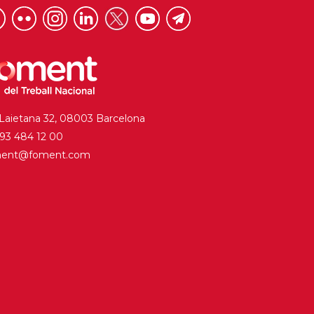
 Laietana 32, 08003 Barcelona
. 93 484 12 00
ment@foment.com