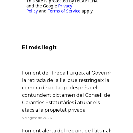
This site is protected by reCAPTCHA
and the Google
Privacy
Policy
and
Terms of Service
apply.
El més llegit
Foment del Treball urgeix al Govern
la retirada de la llei que restringeix la
compra d’habitatge després del
contundent dictamen del Consell de
Garanties Estatutàries i aturar els
atacs a la propietat privada
5 d'agost de 2026
Foment alerta del repunt de l’atur al