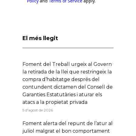
Policy
and
Terms of Service
apply.
El més llegit
Foment del Treball urgeix al Govern
la retirada de la llei que restringeix la
compra d’habitatge després del
contundent dictamen del Consell de
Garanties Estatutàries i aturar els
atacs a la propietat privada
5 d'agost de 2026
Foment alerta del repunt de l’atur al
juliol malgrat el bon comportament