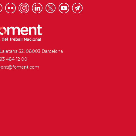
 Laietana 32, 08003 Barcelona
. 93 484 12 00
ment@foment.com