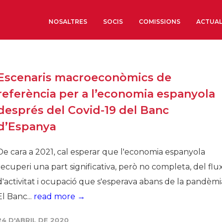
NOSALTRES
SOCIS
COMISSIONS
ACTUAL
Sobre nosaltres
Escenaris macroeconòmics de
Òrgans de Govern
referència per a l’economia espanyola
Òrgans Consultius
després del Covid-19 del Banc
Estructura Executiva
d’Espanya
Institut d’Estudis Estrat
Societat Barcelonesa d’
De cara a 2021, cal esperar que l'economia espanyola
Econòmics i Socials
recuperi una part significativa, però no completa, del flu
Organitzacions territori
d'activitat i ocupació que s'esperava abans de la pandèmi
Organitzacions sectoria
El Banc...
read more →
Coneix més
24 D'ABRIL DE 2020