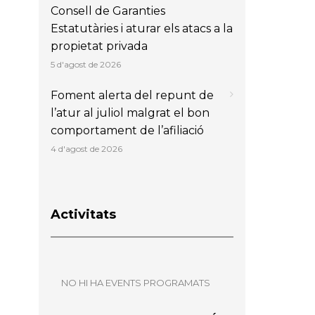
Consell de Garanties
Estatutàries i aturar els atacs a la
propietat privada
5 d'agost de 2026
Foment alerta del repunt de
l’atur al juliol malgrat el bon
comportament de l’afiliació
4 d'agost de 2026
Activitats
NO HI HA EVENTS PROGRAMATS