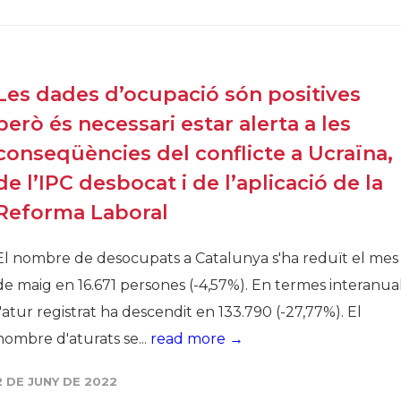
Història
Galeria de Presidents
Biblioteca Arxiu
Les dades d’ocupació són positives
Seu Social
però és necessari estar alerta a les
conseqüències del conflicte a Ucraïna,
de l’IPC desbocat i de l’aplicació de la
Reforma Laboral
El nombre de desocupats a Catalunya s'ha reduït el mes
de maig en 16.671 persones (-4,57%). En termes interanual
l'atur registrat ha descendit en 133.790 (-27,77%). El
nombre d'aturats se...
read more →
2 DE JUNY DE 2022