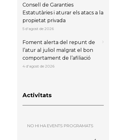
Consell de Garanties
Estatutàries i aturar els atacs a la
propietat privada
5 d'agost de 2026
Foment alerta del repunt de
l’atur al juliol malgrat el bon
comportament de l’afiliació
4 d'agost de 2026
Activitats
NO HI HA EVENTS PROGRAMATS