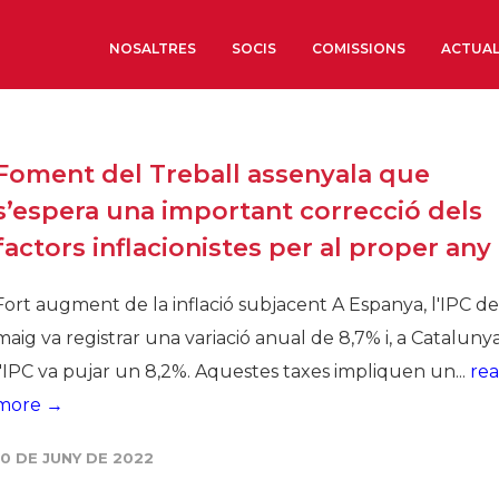
NOSALTRES
SOCIS
COMISSIONS
ACTUAL
Sobre nosaltres
Foment del Treball assenyala que
Òrgans de Govern
s’espera una important correcció dels
Òrgans Consultius
factors inflacionistes per al proper any
Estructura Executiva
Institut d’Estudis Estrat
Fort augment de la inflació subjacent A Espanya, l'IPC de
Societat Barcelonesa d’
maig va registrar una variació anual de 8,7% i, a Catalunya
Econòmics i Socials
l'IPC va pujar un 8,2%. Aquestes taxes impliquen un...
re
Organitzacions territori
more →
Organitzacions sectoria
10 DE JUNY DE 2022
Coneix més