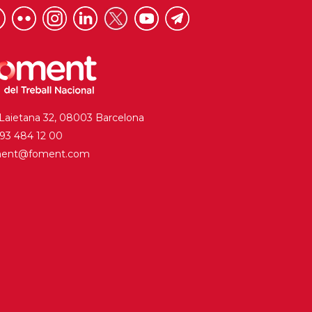
 Laietana 32, 08003 Barcelona
. 93 484 12 00
ment@foment.com