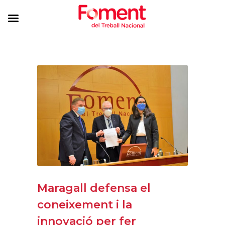
Maragall defensa el
coneixement i la
innovació per fer