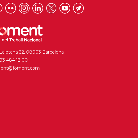
 Laietana 32, 08003 Barcelona
. 93 484 12 00
ment@foment.com