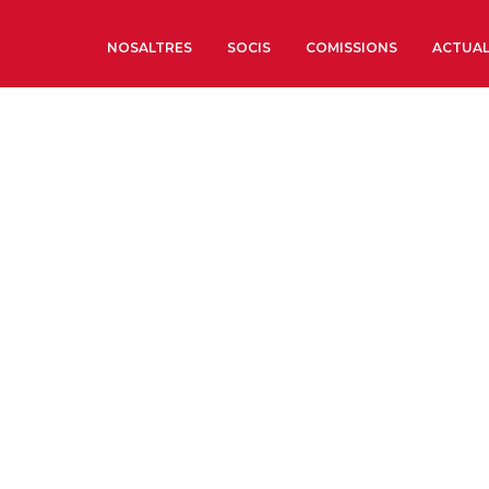
NOSALTRES
SOCIS
COMISSIONS
ACTUAL
Sobre nosaltres
Òrgans de Govern
Òrgans Consultius
Estructura Executiva
Institut d’Estudis Estrat
Societat Barcelonesa d’
Econòmics i Socials
Organitzacions territori
Organitzacions sectoria
Coneix més