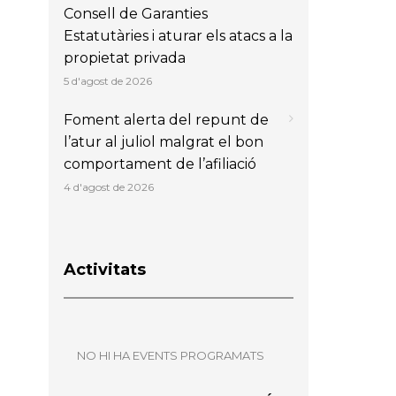
Consell de Garanties
Estatutàries i aturar els atacs a la
propietat privada
5 d'agost de 2026
Foment alerta del repunt de
l’atur al juliol malgrat el bon
comportament de l’afiliació
4 d'agost de 2026
Activitats
NO HI HA EVENTS PROGRAMATS