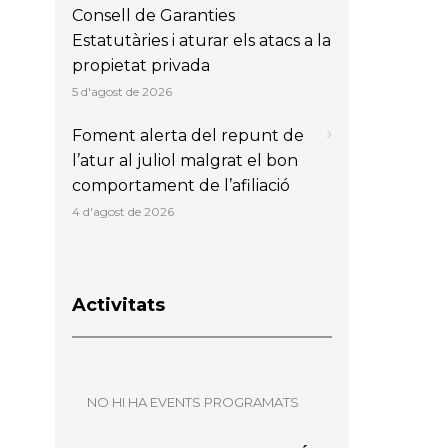
Consell de Garanties
Estatutàries i aturar els atacs a la
propietat privada
5 d'agost de 2026
Foment alerta del repunt de
l’atur al juliol malgrat el bon
comportament de l’afiliació
4 d'agost de 2026
Activitats
NO HI HA EVENTS PROGRAMATS