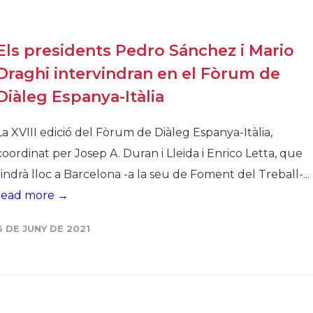
Història
Galeria de Presidents
Els presidents Pedro Sánchez i Mario
Biblioteca Arxiu
Draghi intervindran en el Fòrum de
Seu Social
Diàleg Espanya-Itàlia
La XVIII edició del Fòrum de Diàleg Espanya-Itàlia,
coordinat per Josep A. Duran i Lleida i Enrico Letta, que
tindrà lloc a Barcelona -a la seu de Foment del Treball-...
read more →
6 DE JUNY DE 2021