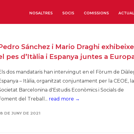
NOSALTRES
SOCIS
COMISSIONS
ACTUAL
Sobre nosaltres
Pedro Sánchez i Mario Draghi exhibeix
Òrgans de Govern
el pes d’Itàlia i Espanya juntes a Europ
Òrgans Consultius
Estructura Executiva
Els dos mandataris han intervingut en el Fòrum de Diàle
Institut d’Estudis Estrat
Espanya – Itàlia, organitzat conjuntament per la CEOE, la
Societat Barcelonesa d’
Societat Barcelonina d'Estudis Econòmics i Socials de
Econòmics i Socials
Foment del Treball...
read more →
Organitzacions territori
Organitzacions sectoria
18 DE JUNY DE 2021
Coneix més