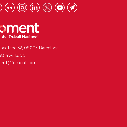
 Laietana 32, 08003 Barcelona
. 93 484 12 00
ment@foment.com