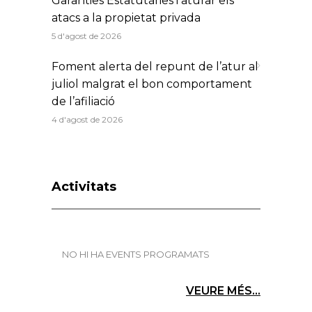
Garanties Estatutàries i aturar els
atacs a la propietat privada
5 d'agost de 2026
Foment alerta del repunt de l’atur al
juliol malgrat el bon comportament
de l’afiliació
4 d'agost de 2026
Activitats
NO HI HA EVENTS PROGRAMATS
VEURE MÉS...