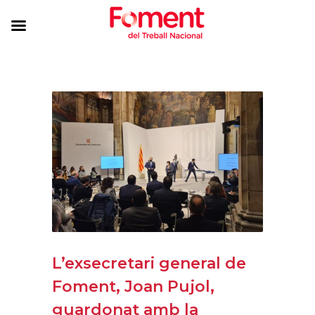
L’exsecretari general de
Foment, Joan Pujol,
guardonat amb la