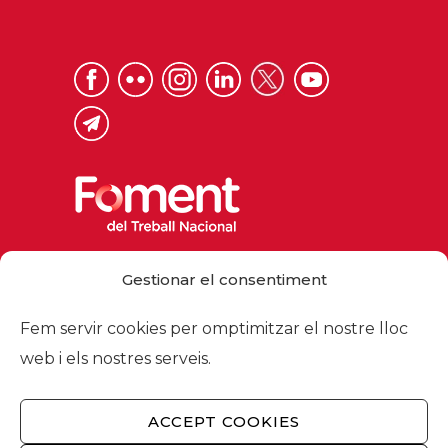
Via Laietana 32, 08003 Barcelona
Gestionar el consentiment
Tel. 93 484 12 00
foment@foment.com
Fem servir cookies per omptimitzar el nostre lloc
web i els nostres serveis.
ACCEPT COOKIES
© 2026 - Foment del Treball Nacional