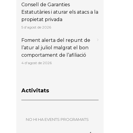
Consell de Garanties
Estatutàries i aturar els atacs a la
propietat privada
5 d'agost de 2026
Foment alerta del repunt de
l’atur al juliol malgrat el bon
comportament de l’afiliació
4 d'agost de 2026
Activitats
NO HI HA EVENTS PROGRAMATS