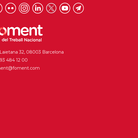
 Laietana 32, 08003 Barcelona
. 93 484 12 00
ment@foment.com