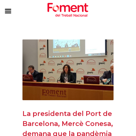
La presidenta del Port de
Barcelona, Mercè Conesa,
demana que la pandèmia