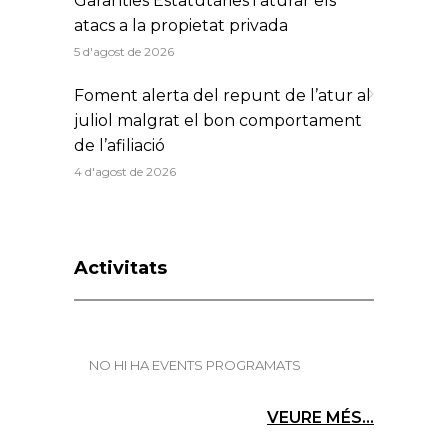
Garanties Estatutàries i aturar els
atacs a la propietat privada
5 d'agost de 2026
Foment alerta del repunt de l’atur al
juliol malgrat el bon comportament
de l’afiliació
4 d'agost de 2026
Activitats
NO HI HA EVENTS PROGRAMATS
VEURE MÉS...