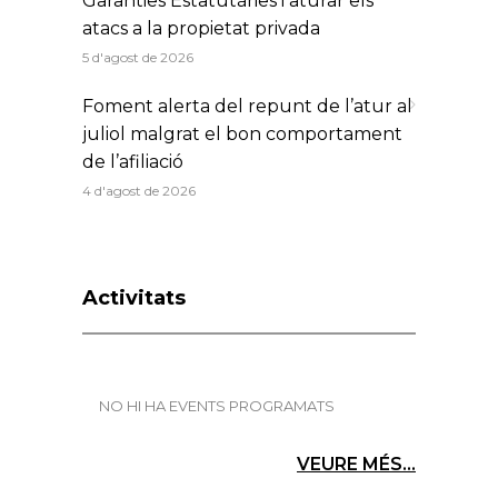
Garanties Estatutàries i aturar els
atacs a la propietat privada
5 d'agost de 2026
Foment alerta del repunt de l’atur al
juliol malgrat el bon comportament
de l’afiliació
4 d'agost de 2026
Activitats
NO HI HA EVENTS PROGRAMATS
VEURE MÉS...