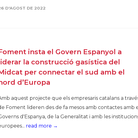
26 D'AGOST DE 2022
Història
Galeria de Presidents
Biblioteca Arxiu
Seu Social
Foment insta el Govern Espanyol a
liderar la construcció gasística del
Midcat per connectar el sud amb el
nord d’Europa
Amb aquest projecte que els empresaris catalans a travé
de Foment lideren des de fa mesos amb contactes amb e
Governs d'Espanya, de la Generalitat i amb les institucion
europees...
read more →