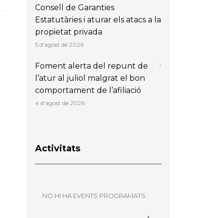
Consell de Garanties
Estatutàries i aturar els atacs a la
propietat privada
5 d'agost de 2026
Foment alerta del repunt de
l’atur al juliol malgrat el bon
comportament de l’afiliació
4 d'agost de 2026
Activitats
NO HI HA EVENTS PROGRAMATS