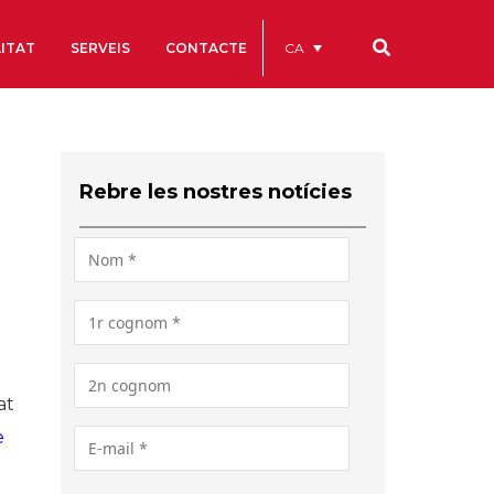
CA
ITAT
SERVEIS
CONTACTE
Els nostres codis
Comptes Anuals
Rebre les nostres notícies
Codi Ètic i de Bon Govern
Estatuts
ègics
Portal de la Transparència
Estudis
als
at
ls
e