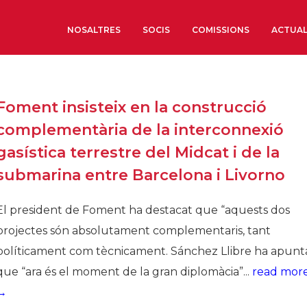
NOSALTRES
SOCIS
COMISSIONS
ACTUAL
Sobre nosaltres
Foment insisteix en la construcció
Òrgans de Govern
complementària de la interconnexió
Òrgans Consultius
gasística terrestre del Midcat i de la
Estructura Executiva
submarina entre Barcelona i Livorno
Institut d’Estudis Estrat
Societat Barcelonesa d’
El president de Foment ha destacat que “aquests dos
Econòmics i Socials
projectes són absolutament complementaris, tant
Organitzacions territori
políticament com tècnicament. Sánchez Llibre ha apunt
Organitzacions sectoria
que “ara és el moment de la gran diplomàcia”...
read mor
Coneix més
→