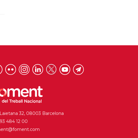
 Laietana 32, 08003 Barcelona
. 93 484 12 00
ment@foment.com