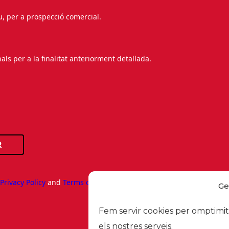
au, per a prospecció comercial.
s per a la finalitat anteriorment detallada.
R
e
Privacy Policy
and
Terms of Service
apply.
Ge
Fem servir cookies per omptimitz
els nostres serveis.