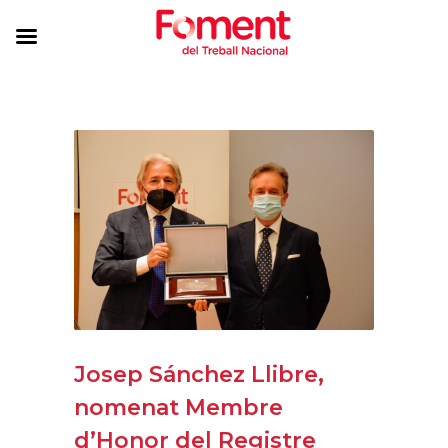
Josep Sánchez Llibre,
nomenat Membre
d’Honor del Registre