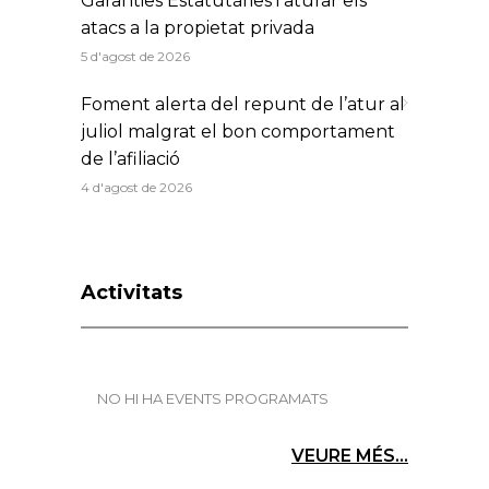
Garanties Estatutàries i aturar els
atacs a la propietat privada
5 d'agost de 2026
Foment alerta del repunt de l’atur al
juliol malgrat el bon comportament
de l’afiliació
4 d'agost de 2026
Activitats
NO HI HA EVENTS PROGRAMATS
VEURE MÉS...