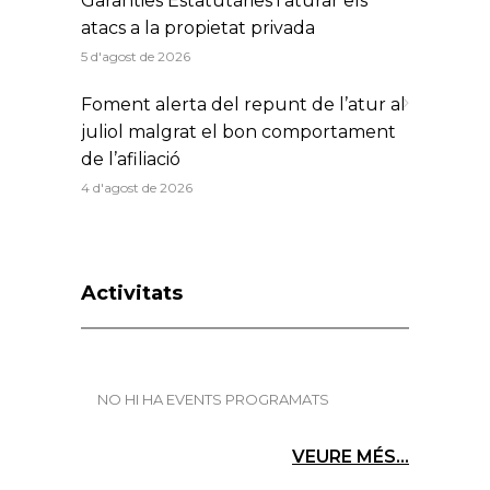
Garanties Estatutàries i aturar els
atacs a la propietat privada
5 d'agost de 2026
Foment alerta del repunt de l’atur al
juliol malgrat el bon comportament
de l’afiliació
4 d'agost de 2026
Activitats
NO HI HA EVENTS PROGRAMATS
VEURE MÉS...