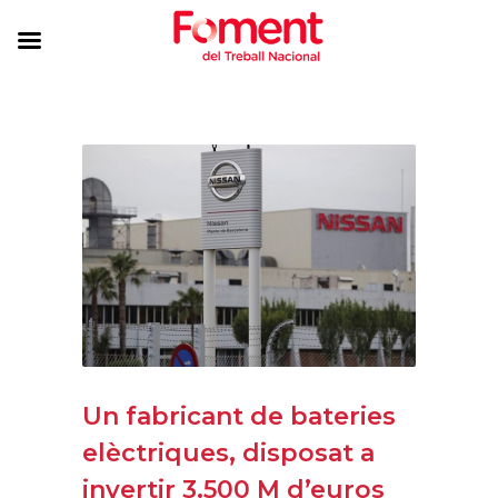
Un fabricant de bateries
elèctriques, disposat a
invertir 3.500 M d’euros