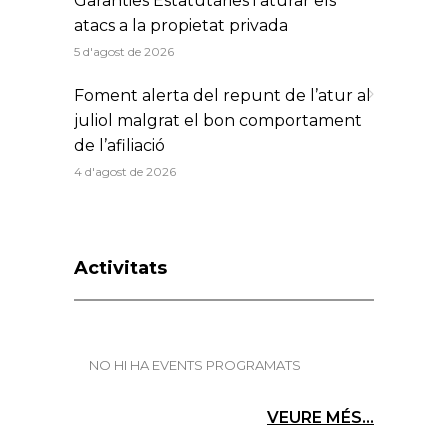
Garanties Estatutàries i aturar els
atacs a la propietat privada
5 d'agost de 2026
Foment alerta del repunt de l’atur al
juliol malgrat el bon comportament
de l’afiliació
4 d'agost de 2026
Activitats
NO HI HA EVENTS PROGRAMATS
VEURE MÉS...