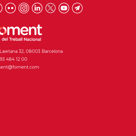
 Laietana 32, 08003 Barcelona
. 93 484 12 00
ment@foment.com