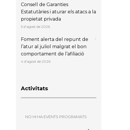
Consell de Garanties
Estatutàries i aturar els atacs a la
propietat privada
5 d'agost de 2026
Foment alerta del repunt de
l’atur al juliol malgrat el bon
comportament de l’afiliació
4 d'agost de 2026
Activitats
NO HI HA EVENTS PROGRAMATS