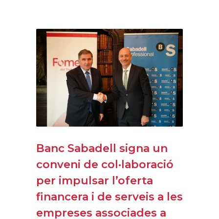
Banc Sabadell signa un
conveni de col·laboració
per impulsar l’oferta
financera i de serveis a les
empreses associades a