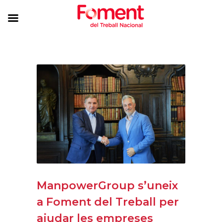
ManpowerGroup s’uneix
a Foment del Treball per
ajudar les empreses