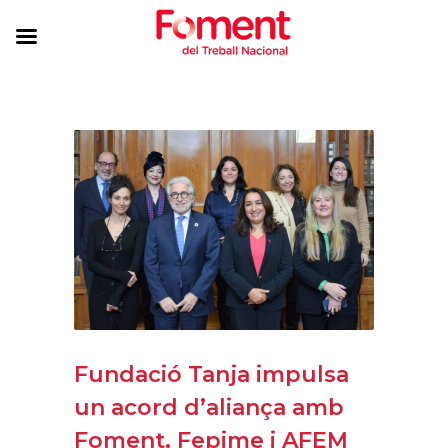
Fundació Tanja impulsa
un acord d’aliança amb
Foment, Fepime i AFEM