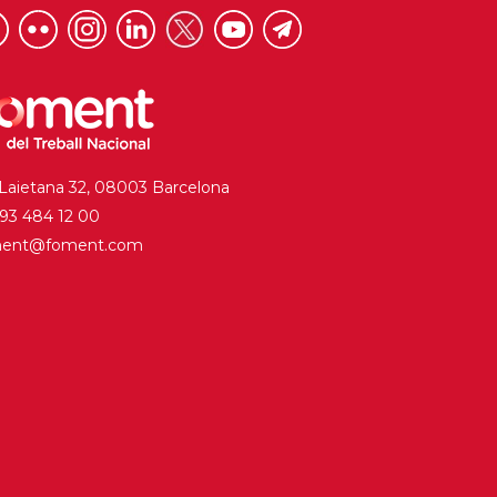
 Laietana 32, 08003 Barcelona
. 93 484 12 00
ment@foment.com