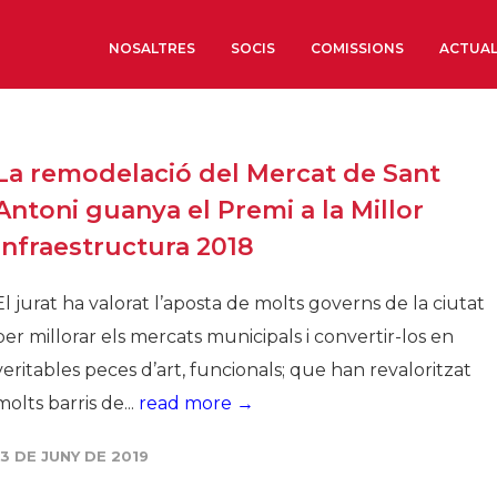
NOSALTRES
SOCIS
COMISSIONS
ACTUAL
Sobre nosaltres
La remodelació del Mercat de Sant
Òrgans de Govern
Antoni guanya el Premi a la Millor
Òrgans Consultius
Infraestructura 2018
Estructura Executiva
Institut d’Estudis Estrat
El jurat ha valorat l’aposta de molts governs de la ciutat
Societat Barcelonesa d’
per millorar els mercats municipals i convertir-los en
Econòmics i Socials
veritables peces d’art, funcionals; que han revaloritzat
Organitzacions territori
molts barris de...
read more →
Organitzacions sectoria
13 DE JUNY DE 2019
Coneix més