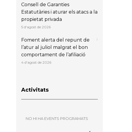
Consell de Garanties
Estatutàries i aturar els atacs a la
propietat privada
5 d'agost de 2026
Foment alerta del repunt de
l’atur al juliol malgrat el bon
comportament de l’afiliació
4 d'agost de 2026
Activitats
NO HI HA EVENTS PROGRAMATS