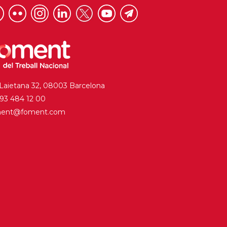
 Laietana 32, 08003 Barcelona
. 93 484 12 00
ment@foment.com