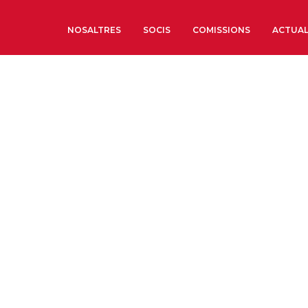
NOSALTRES
SOCIS
COMISSIONS
ACTUAL
Sobre nosaltres
Òrgans de Govern
Òrgans Consultius
Estructura Executiva
Institut d’Estudis Estrat
Societat Barcelonesa d’
Econòmics i Socials
Organitzacions territori
Organitzacions sectoria
Coneix més