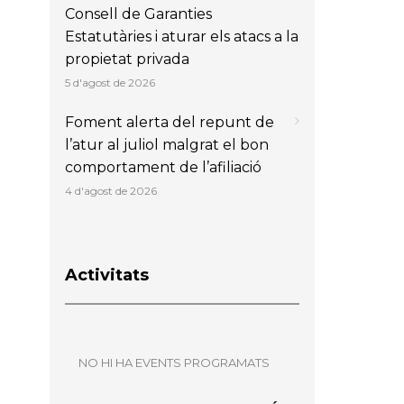
Consell de Garanties
Estatutàries i aturar els atacs a la
propietat privada
5 d'agost de 2026
Foment alerta del repunt de
l’atur al juliol malgrat el bon
comportament de l’afiliació
4 d'agost de 2026
Activitats
NO HI HA EVENTS PROGRAMATS