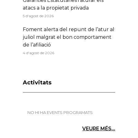
Garanties Estatutàries i aturar els
atacs a la propietat privada
5 d'agost de 2026
Foment alerta del repunt de l’atur al
juliol malgrat el bon comportament
de l’afiliació
4 d'agost de 2026
Activitats
NO HI HA EVENTS PROGRAMATS
VEURE MÉS...