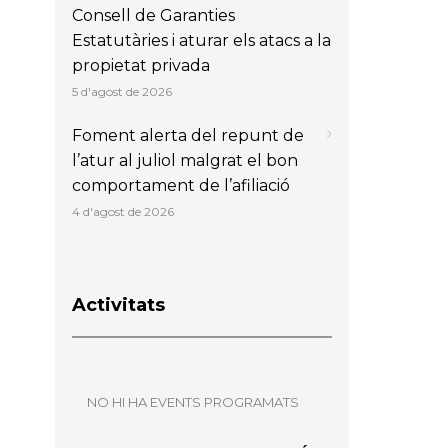
Consell de Garanties
Estatutàries i aturar els atacs a la
propietat privada
5 d'agost de 2026
Foment alerta del repunt de
l’atur al juliol malgrat el bon
comportament de l’afiliació
4 d'agost de 2026
Activitats
NO HI HA EVENTS PROGRAMATS