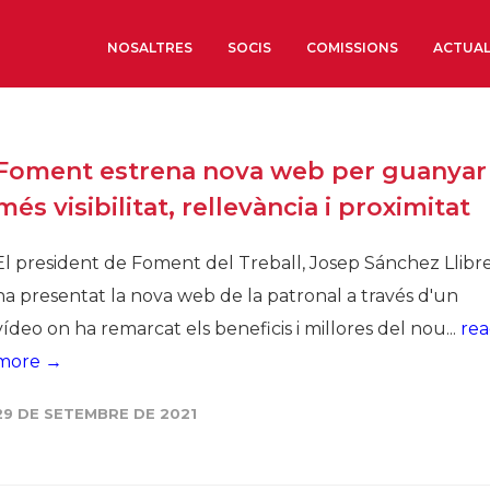
NOSALTRES
SOCIS
COMISSIONS
ACTUAL
Sobre nosaltres
Foment estrena nova web per guanyar
Òrgans de Govern
més visibilitat, rellevància i proximitat
Òrgans Consultius
Estructura Executiva
El president de Foment del Treball, Josep Sánchez Llibre
Institut d’Estudis Estrat
ha presentat la nova web de la patronal a través d'un
Societat Barcelonesa d’
vídeo on ha remarcat els beneficis i millores del nou...
re
Econòmics i Socials
more →
Organitzacions territori
Organitzacions sectoria
29 DE SETEMBRE DE 2021
Coneix més