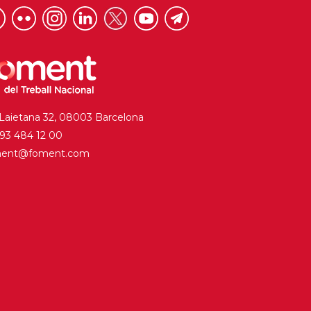
 Laietana 32, 08003 Barcelona
. 93 484 12 00
ment@foment.com