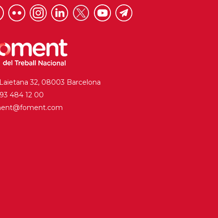
 Laietana 32, 08003 Barcelona
. 93 484 12 00
ment@foment.com