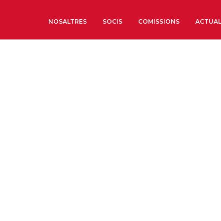
NOSALTRES
SOCIS
COMISSIONS
ACTUAL
Sobre nosaltres
Òrgans de Govern
Òrgans Consultius
Estructura Executiva
Institut d’Estudis Estrat
Societat Barcelonesa d’
Econòmics i Socials
Organitzacions territori
Organitzacions sectoria
Coneix més