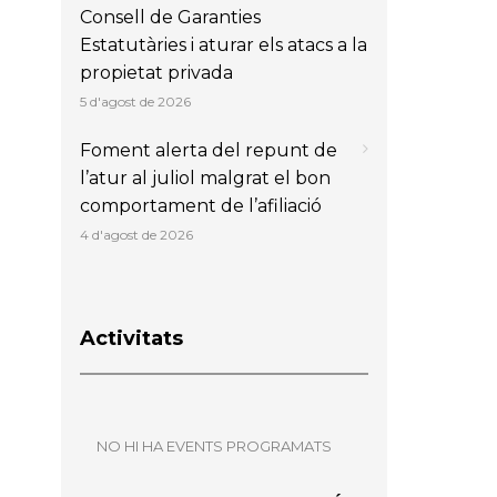
Consell de Garanties
Estatutàries i aturar els atacs a la
propietat privada
5 d'agost de 2026
Foment alerta del repunt de
l’atur al juliol malgrat el bon
comportament de l’afiliació
4 d'agost de 2026
Activitats
NO HI HA EVENTS PROGRAMATS